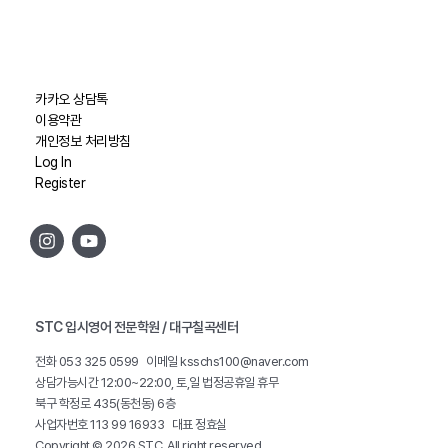
카카오 상담톡
이용약관
개인정보 처리방침
Log In
Register
STC 입시영어 전문학원 / 대구칠곡센터
전화 053 325 0599 이메일
ksschs100@naver.com
상담가능시간 12:00~22:00, 토,일 법정공휴일 휴무
북구 학정로 435(동천동) 6층
사업자번호 113 99 16933 대표 정효실
Copyright © 2026 STC. All right reserved.