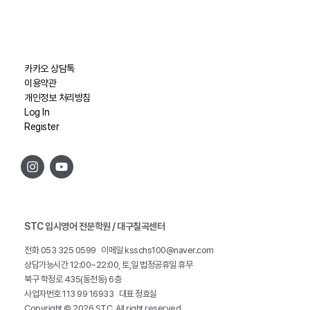
카카오 상담톡
이용약관
개인정보 처리방침
Log In
Register
STC 입시영어 전문학원 / 대구칠곡센터
전화 053 325 0599 이메일
ksschs100@naver.com
상담가능시간 12:00~22:00, 토,일 법정공휴일 휴무
북구 학정로 435(동천동) 6층
사업자번호 113 99 16933 대표 정효실
Copyright © 2026 STC. All right reserved.