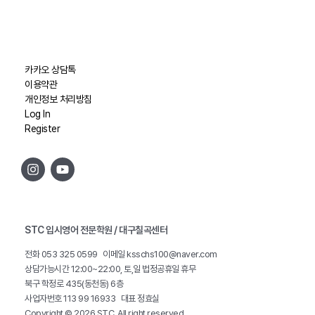
카카오 상담톡
이용약관
개인정보 처리방침
Log In
Register
STC 입시영어 전문학원 / 대구칠곡센터
전화 053 325 0599 이메일
ksschs100@naver.com
상담가능시간 12:00~22:00, 토,일 법정공휴일 휴무
북구 학정로 435(동천동) 6층
사업자번호 113 99 16933 대표 정효실
Copyright © 2026 STC. All right reserved.