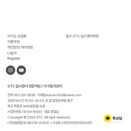
카카오 상담톡
칠곡 STC 입시영어학원
이용약관
개인정보 처리방침
Log In
Register
STC 입시영어 전문학원 / 대구칠곡센터
전화 053 325 0599 이메일
ksschs100@naver.com
상담가능시간 12:00~22:00, 토,일 법정공휴일 휴무
북구 학정로 435(동천동) 6층
사업자번호 113 99 16933 대표 정효실
Copyright © 2026 STC. All right reserved.
▪ 학원설립번호 제2018-4142호 ▪ 수강료 26만/30만/36만/42만