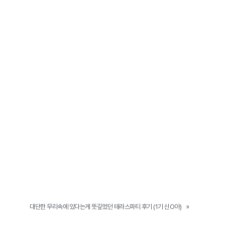
대단한 무리속에 있다는게 뜻깊었던 테라스파티 후기 (1기 신O아)
»