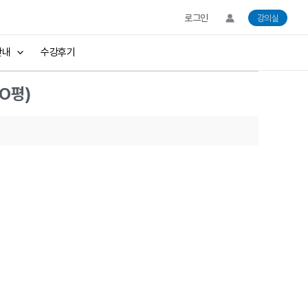
로그인
강의실
안내
수강후기
O평)